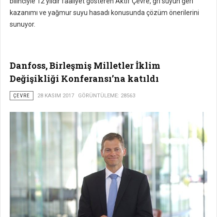
bilinciyle 12 yıldır faaliyet gösteren Aktif Çevre, gri suyun geri
kazanımı ve yağmur suyu hasadı konusunda çözüm önerilerini
sunuyor.
Danfoss, Birleşmiş Milletler İklim
Değişikliği Konferansı’na katıldı
ÇEVRE
28 KASIM 2017
GÖRÜNTÜLEME: 28563