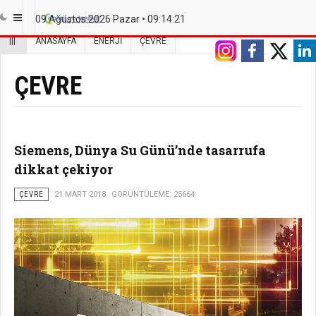
09 Ağustos 2026 Pazar •
09:14:22
|||
ANASAYFA
ENERJI
ÇEVRE
ÇEVRE
Siemens, Dünya Su Günü’nde tasarrufa
dikkat çekiyor
ÇEVRE
21 MART 2018
GÖRÜNTÜLEME: 25664