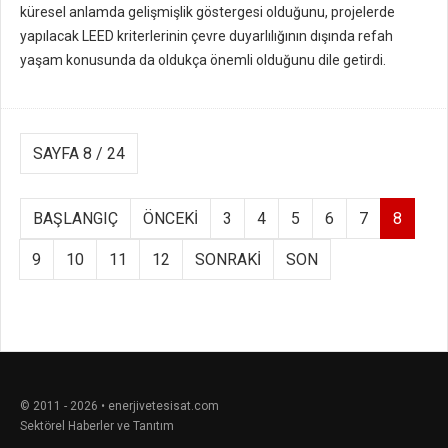
küresel anlamda gelişmişlik göstergesi olduğunu, projelerde
yapılacak LEED kriterlerinin çevre duyarlılığının dışında refah
yaşam konusunda da oldukça önemli olduğunu dile getirdi.
SAYFA 8 / 24
BAŞLANGIÇ
ÖNCEKI
3
4
5
6
7
8
9
10
11
12
SONRAKI
SON
© 2011 - 2026 • enerjivetesisat.com
Sektörel Haberler ve Tanıtım