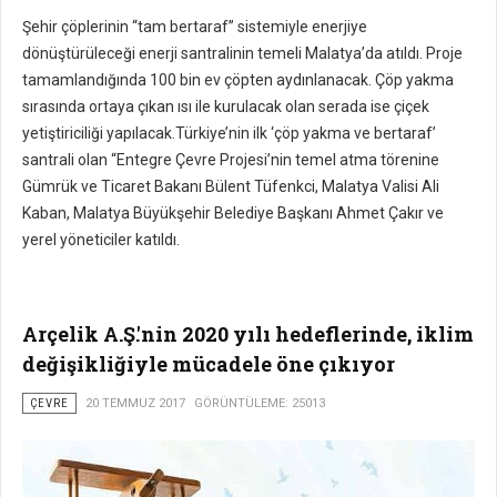
Şehir çöplerinin “tam bertaraf” sistemiyle enerjiye
dönüştürüleceği enerji santralinin temeli Malatya’da atıldı. Proje
tamamlandığında 100 bin ev çöpten aydınlanacak. Çöp yakma
sırasında ortaya çıkan ısı ile kurulacak olan serada ise çiçek
yetiştiriciliği yapılacak.Türkiye’nin ilk ‘çöp yakma ve bertaraf’
santrali olan “Entegre Çevre Projesi’nin temel atma törenine
Gümrük ve Ticaret Bakanı Bülent Tüfenkci, Malatya Valisi Ali
Kaban, Malatya Büyükşehir Belediye Başkanı Ahmet Çakır ve
yerel yöneticiler katıldı.
Arçelik A.Ş.'nin 2020 yılı hedeflerinde, iklim
değişikliğiyle mücadele öne çıkıyor
ÇEVRE
20 TEMMUZ 2017
GÖRÜNTÜLEME: 25013