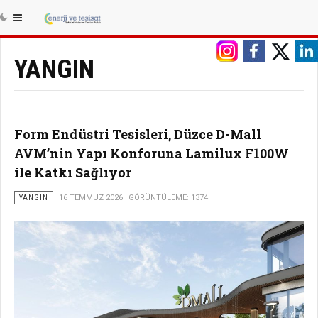
|||
ANASAYFA
GÜVENLIK
YANGIN
YANGIN
Form Endüstri Tesisleri, Düzce D-Mall
AVM’nin Yapı Konforuna Lamilux F100W
ile Katkı Sağlıyor
YANGIN
16 TEMMUZ 2026
GÖRÜNTÜLEME: 1374