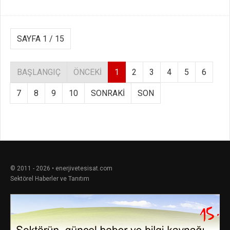
SAYFA 1 / 15
BAŞLANGIÇ
ÖNCEKI
1
2
3
4
5
6
7
8
9
10
SONRAKI
SON
© 2011 - 2026 • enerjivetesisat.com
Sektörel Haberler ve Tanıtım