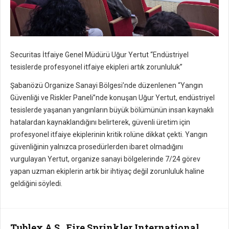
Securitas İtfaiye Genel Müdürü Uğur Yertut “Endüstriyel
tesislerde profesyonel itfaiye ekipleri artık zorunluluk”
Şabanözü Organize Sanayi Bölgesi’nde düzenlenen “Yangın
Güvenliği ve Riskler Paneli”nde konuşan Uğur Yertut, endüstriyel
tesislerde yaşanan yangınların büyük bölümünün insan kaynaklı
hatalardan kaynaklandığını belirterek, güvenli üretim için
profesyonel itfaiye ekiplerinin kritik rolüne dikkat çekti. Yangın
güvenliğinin yalnızca prosedürlerden ibaret olmadığını
vurgulayan Yertut, organize sanayi bölgelerinde 7/24 görev
yapan uzman ekiplerin artık bir ihtiyaç değil zorunluluk haline
geldiğini söyledi.
Tublex A.Ş., Fire Sprinkler International