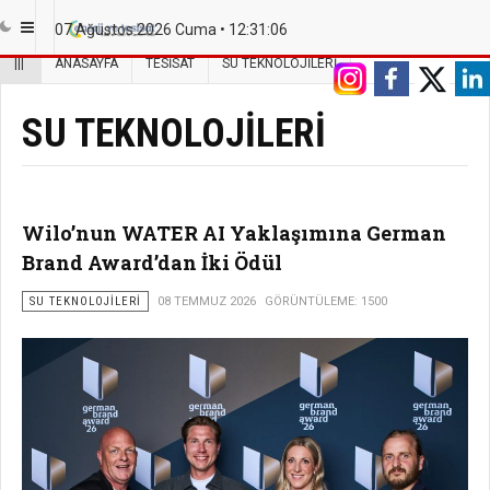
07 Ağustos 2026 Cuma •
12:31:07
|||
ANASAYFA
TESISAT
SU TEKNOLOJILERI
SU TEKNOLOJILERI
Wilo’nun WATER AI Yaklaşımına German
Brand Award’dan İki Ödül
SU TEKNOLOJILERI
08 TEMMUZ 2026
GÖRÜNTÜLEME: 1500