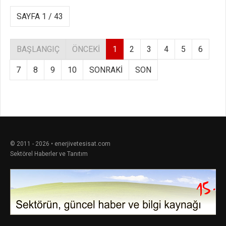
SAYFA 1 / 43
BAŞLANGIÇ
ÖNCEKI
1
2
3
4
5
6
7
8
9
10
SONRAKI
SON
© 2011 - 2026 • enerjivetesisat.com
Sektörel Haberler ve Tanıtım