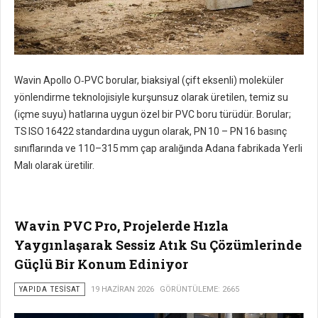
Wavin Apollo O‑PVC borular, biaksiyal (çift eksenli) moleküler
yönlendirme teknolojisiyle kurşunsuz olarak üretilen, temiz su
(içme suyu) hatlarına uygun özel bir PVC boru türüdür. Borular;
TS ISO 16422 standardına uygun olarak, PN 10 – PN 16 basınç
sınıflarında ve 110–315 mm çap aralığında Adana fabrikada Yerli
Malı olarak üretilir.
Wavin PVC Pro, Projelerde Hızla
Yaygınlaşarak Sessiz Atık Su Çözümlerinde
Güçlü Bir Konum Ediniyor
YAPIDA TESISAT
19 HAZIRAN 2026
GÖRÜNTÜLEME: 2665