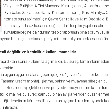
Vilayetler Birliğine, A Tipi Muayene Kuruluşlarına, Asansör der
Diyarbakır, Gaziantep, Hatay, Kahramanmaraş, Kilis, Malatya, Os
hizmete sunulabilmesi için Çevre Şehircilik ve İklim Değişikliği
hasarsız ya da az hasarlı olduğuna dair tespitin yapılmış olm
sunulabileceğine dair durum tespit raporunun bina sorumlusu 
Muayene Kuruluşu tarafından periyodik kontrol yapılarak asansörün 
i değildir ve kesinlikle kullanılmamalıdır.
ti yapıldıktan sonra kullanıma açılmalıdır. Bu süreç tamamlanmad
lacaktır.
a uygun uygulamalarla geçmişe göre “güvenli” asansör konusun
ir. Tasarım üretim montaj, işletme, bakım ve muayene süreçleri bu
in üretim, montaj, işletilmesi ve periyodik muayenesine kadar tüm
yetkili olmalı ve bu süreç kamucu bir anlayışla yeniden düzenlenme
üvenliği, denetimin kâr temelli piyasa anlayışına bırakılamayacak ka
 ihtiyaçtır.