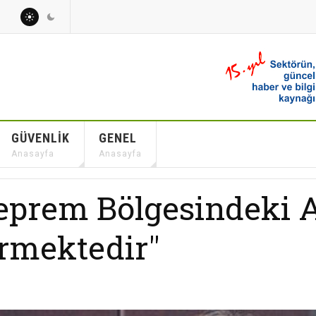
GÜVENLIK
GENEL
Anasayfa
Anasayfa
eprem Bölgesindeki 
rmektedir"