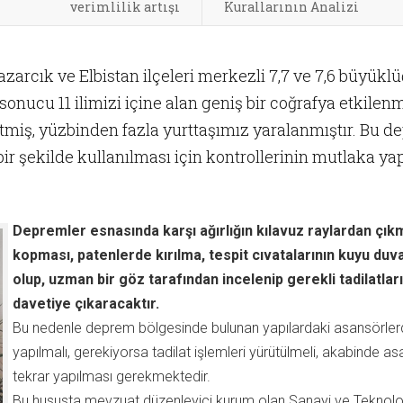
verimlilik artışı
Kurallarının Analizi
rcık ve Elbistan ilçeleri merkezli 7,7 ve 7,6 büyükl
nucu 11 ilimizi içine alan geniş bir coğrafya etkilenm
etmiş, yüzbinden fazla yurttaşımız yaralanmıştır. Bu
i bir şekilde kullanılması için kontrollerinin mutlaka
Depremler esnasında karşı ağırlığın kılavuz raylardan çıkm
kopması, patenlerde kırılma, tespit cıvatalarının kuyu duv
olup, uzman bir göz tarafından incelenip gerekli tadilatl
davetiye çıkaracaktır.
Bu nedenle deprem bölgesinde bulunan yapılardaki asansörlerd
yapılmalı, gerekiyorsa tadilat işlemleri yürütülmeli, akabinde a
tekrar yapılması gerekmektedir.
Bu hususta mevzuat düzenleyici kurum olan Sanayi ve Teknoloji B