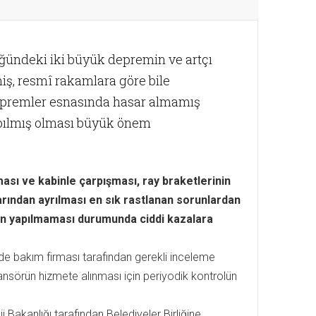
üğündeki iki büyük depremin ve artçı
iş, resmî rakamlara göre bile
 depremler esnasında hasar almamış
 yapılmış olması büyük önem
ası ve kabinle çarpışması, ray braketlerinin
arından ayrılması en sık rastlanan sorunlardan
arın yapılmaması durumunda ciddi kazalara
e bakım firması tarafından gerekli inceleme
sansörün hizmete alınması için periyodik kontrolün
akanlığı tarafından Belediyeler Birliğine,