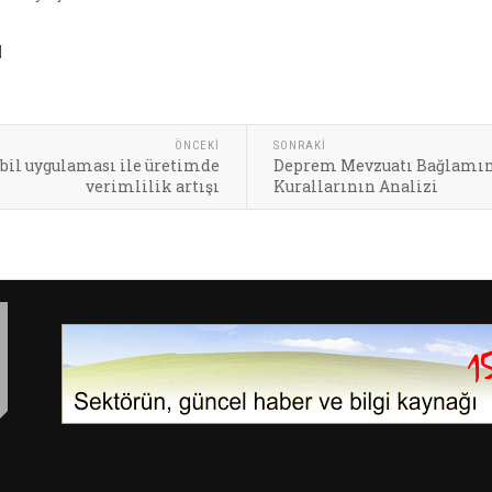
I
ÖNCEKI
SONRAKI
obil uygulaması ile üretimde
Deprem Mevzuatı Bağlamınd
verimlilik artışı
Kurallarının Analizi