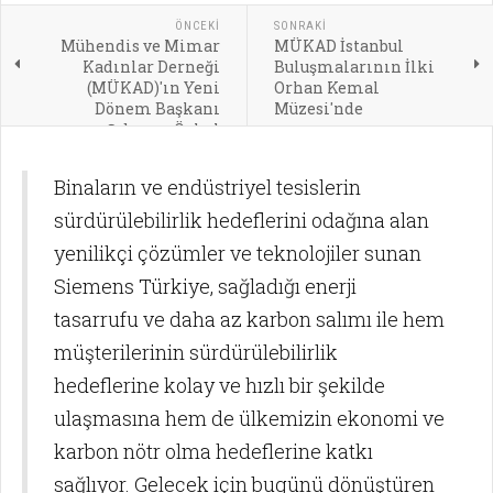
ÖNCEKI
SONRAKI
Mühendis ve Mimar
MÜKAD İstanbul
Kadınlar Derneği
Buluşmalarının İlki
(MÜKAD)'ın Yeni
Orhan Kemal
Dönem Başkanı
Müzesi'nde
Şebnem Özkal
Binaların ve endüstriyel tesislerin
sürdürülebilirlik hedeflerini odağına alan
yenilikçi çözümler ve teknolojiler sunan
Siemens Türkiye, sağladığı enerji
tasarrufu ve daha az karbon salımı ile hem
müşterilerinin sürdürülebilirlik
hedeflerine kolay ve hızlı bir şekilde
ulaşmasına hem de ülkemizin ekonomi ve
karbon nötr olma hedeflerine katkı
sağlıyor. Gelecek için bugünü dönüştüren