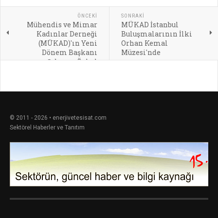
ÖNCEKI
SONRAKI
Mühendis ve Mimar
MÜKAD İstanbul
Kadınlar Derneği
Buluşmalarının İlki
(MÜKAD)'ın Yeni
Orhan Kemal
Dönem Başkanı
Müzesi'nde
Şebnem Özkal
© 2011 - 2026 • enerjivetesisat.com
Sektörel Haberler ve Tanıtım