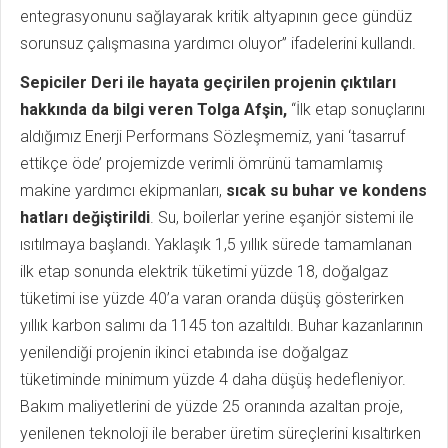
entegrasyonunu sağlayarak kritik altyapının gece gündüz
sorunsuz çalışmasına yardımcı oluyor” ifadelerini kullandı.
Sepiciler Deri ile hayata geçirilen projenin çıktıları
hakkında da bilgi veren Tolga Afşin,
“İlk etap sonuçlarını
aldığımız Enerji Performans Sözleşmemiz, yani ‘tasarruf
ettikçe öde’ projemizde verimli ömrünü tamamlamış
makine yardımcı ekipmanları,
sıcak su buhar ve kondens
hatları değiştirildi
. Su, boilerlar yerine eşanjör sistemi ile
ısıtılmaya başlandı. Yaklaşık 1,5 yıllık sürede tamamlanan
ilk etap sonunda elektrik tüketimi yüzde 18, doğalgaz
tüketimi ise yüzde 40’a varan oranda düşüş gösterirken
yıllık karbon salımı da 1145 ton azaltıldı. Buhar kazanlarının
yenilendiği projenin ikinci etabında ise doğalgaz
tüketiminde minimum yüzde 4 daha düşüş hedefleniyor.
Bakım maliyetlerini de yüzde 25 oranında azaltan proje,
yenilenen teknoloji ile beraber üretim süreçlerini kısaltırken