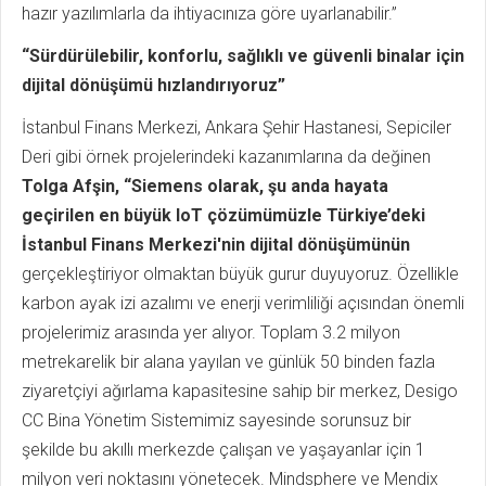
hazır yazılımlarla da ihtiyacınıza göre uyarlanabilir.”
“Sürdürülebilir, konforlu, sağlıklı ve güvenli binalar için
dijital dönüşümü hızlandırıyoruz”
İstanbul Finans Merkezi, Ankara Şehir Hastanesi, Sepiciler
Deri gibi örnek projelerindeki kazanımlarına da değinen
Tolga Afşin, “Siemens olarak, şu anda hayata
geçirilen en büyük IoT çözümümüzle Türkiye’deki
İstanbul Finans Merkezi'nin dijital dönüşümünün
gerçekleştiriyor olmaktan büyük gurur duyuyoruz. Özellikle
karbon ayak izi azalımı ve enerji verimliliği açısından önemli
projelerimiz arasında yer alıyor. Toplam 3.2 milyon
metrekarelik bir alana yayılan ve günlük 50 binden fazla
ziyaretçiyi ağırlama kapasitesine sahip bir merkez, Desigo
CC Bina Yönetim Sistemimiz sayesinde sorunsuz bir
şekilde bu akıllı merkezde çalışan ve yaşayanlar için 1
milyon veri noktasını yönetecek. Mindsphere ve Mendix