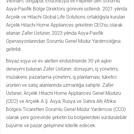
Vietnam, Singapur, Endonezya ve Filipinler'den Sorumlu
Asya-Pasifik Bölge Direktörü görevini üstlendi. 2021 yılında
Arçelik ve Hitachi Global Life Solutions ortaklığıyla kurulan
Arçelik Hitachi Home Appliances şirketinin CEO’su olarak
atanan Zafer Üstüner, 2023 yılında Asya-Pasifik
Operasyonlarından Sorumlu Genel Müdür Yardımcılığına
getirildi.
Beyaz eşya ve ev aletleri endüstrisinde 30 yılı aşkın
deneyimi bulunan Zafer Üstüner; dönüşüm, iş yönetimi,
müzakere, pazarlama yönetimi, iş planlaması, tüketici
ürünleri ve satış alanlarında uzmanlığa sahiptir. Zafer
Üstüner, Arçelik Hitachi Home Appliances Genel Müdürü
(CEO) ve Arçelik A.Ş. Asya, Rusya ve Sahra Altı Afrika
Bölgesi Ticaretten Sorumlu Genel Müdür Yardımcısı (CCO)
olarak yeni görevinde şirketin bu bölgelerdeki sürdürülebilir
büyüme ve pazar gelişimine liderlik edecek.