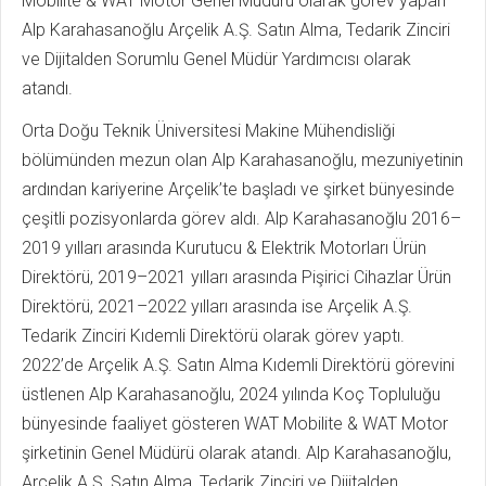
Mobilite & WAT Motor Genel Müdürü olarak görev yapan
Alp Karahasanoğlu Arçelik A.Ş. Satın Alma, Tedarik Zinciri
ve Dijitalden Sorumlu Genel Müdür Yardımcısı olarak
atandı.
Orta Doğu Teknik Üniversitesi Makine Mühendisliği
bölümünden mezun olan Alp Karahasanoğlu, mezuniyetinin
ardından kariyerine Arçelik’te başladı ve şirket bünyesinde
çeşitli pozisyonlarda görev aldı. Alp Karahasanoğlu 2016–
2019 yılları arasında Kurutucu & Elektrik Motorları Ürün
Direktörü, 2019–2021 yılları arasında Pişirici Cihazlar Ürün
Direktörü, 2021–2022 yılları arasında ise Arçelik A.Ş.
Tedarik Zinciri Kıdemli Direktörü olarak görev yaptı.
2022’de Arçelik A.Ş. Satın Alma Kıdemli Direktörü görevini
üstlenen Alp Karahasanoğlu, 2024 yılında Koç Topluluğu
bünyesinde faaliyet gösteren WAT Mobilite & WAT Motor
şirketinin Genel Müdürü olarak atandı. Alp Karahasanoğlu,
Arçelik A.Ş. Satın Alma, Tedarik Zinciri ve Dijitalden