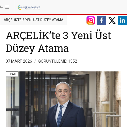
|||
ANASAYFA
TESISAT
HVAC
ARÇELİK’TE 3 YENI ÜST DÜZEY ATAMA
ARÇELİK’te 3 Yeni Üst
Düzey Atama
07 MART 2026
GÖRÜNTÜLEME: 1552
HVAC