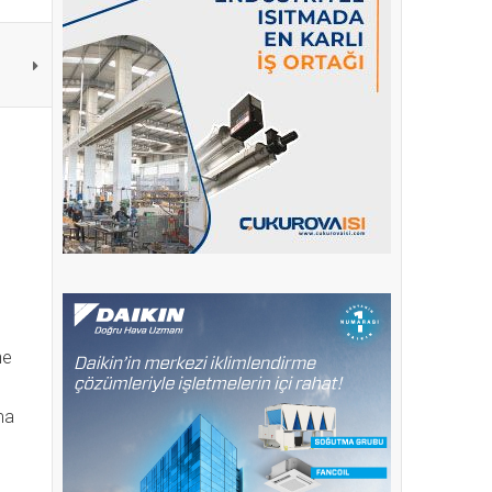
ş
ne
ma