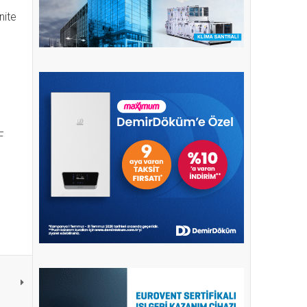
nite
F
ş