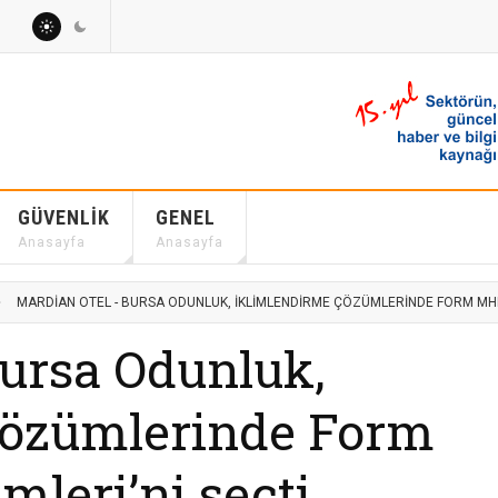
GÜVENLIK
GENEL
Anasayfa
Anasayfa
MARDIAN OTEL - BURSA ODUNLUK, IKLIMLENDIRME ÇÖZÜMLERINDE FORM MHI K
Bursa Odunluk,
çözümlerinde Form
leri’ni seçti