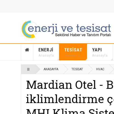
ENERJI
TESISAT
YAPI
Anasayfa
Anasayfa
Anasayfa
|||
ANASAYFA
TESISAT
HVAC
Mardian Otel - 
iklimlendirme 
MHI Klima Sistem