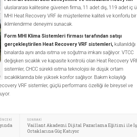
uluslararası kalitesine güvenen firma, 11 adet dış, 119 adet iç ü
MHI Heat Recovery VRF ile müşterilerine kaliteli ve konforlu bir
iklimlendirme deneyimi sunacak.
Form MHI Klima Sistemleri firması tarafından satışı
gerçekleştirilen Heat Recovery VRF sistemleri,
kullanıldığı
binalarda aynı anda ısıtma ve soğutma imkanı sağlıyor. VTCC
değişken sıcaklık ve kapasite kontrolü olan Heat Recovery VR
sistemler, CHCC sürekli ısıtma teknolojisi ile düşük ortam
.
n
sıcaklıklarında bile yüksek konfor sağlıyor. Bakım kolaylığı
covery VRF sistemler, güçlü performans özelliği ile bireysel ve
uyor.
ÖNCEKI
SONRAKI
ayında
Vaillant Akademi Dijital Pazarlama Eğitimi ile İ
Ortaklarına Güç Katıyor