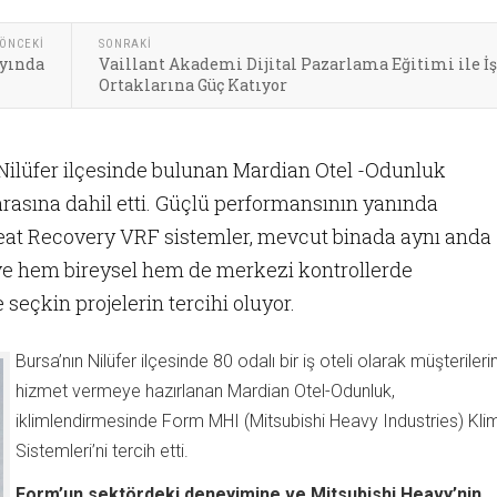
ÖNCEKI
SONRAKI
ayında
Vaillant Akademi Dijital Pazarlama Eğitimi ile İ
Ortaklarına Güç Katıyor
Nilüfer ilçesinde bulunan Mardian Otel -Odunluk
arasına dahil etti. Güçlü performansının yanında
Heat Recovery VRF sistemler, mevcut binada aynı anda
ve hem bireysel hem de merkezi kontrollerde
çkin projelerin tercihi oluyor.
Bursa’nın Nilüfer ilçesinde 80 odalı bir iş oteli olarak müşterileri
hizmet vermeye hazırlanan Mardian Otel-Odunluk,
iklimlendirmesinde Form MHI (Mitsubishi Heavy Industries) Kli
Sistemleri’ni tercih etti.
Form’un sektördeki deneyimine ve Mitsubishi Heavy’nin