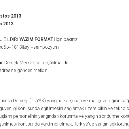
stos 2013
s 2013
 BİLDİRİ
YAZIM FORMATI
için bakınız:
menu&p=1813&syf=sempozyum
ar
Dernek Merkezine ulaştırılmalıdır.
dresine gönderilmelidir.
runma Derneği (TÜYAK) yangına karşı can ve mal güvenliğinin s
 güvenliği konusunda eğitilmesini sağlamak üzere bilim ve teknolo
uşların personelinin yangından korunma ve yangın söndürme konul
geliştirilmesi konusunda yardımcı olmak, Türkiye'de yangın sektörü