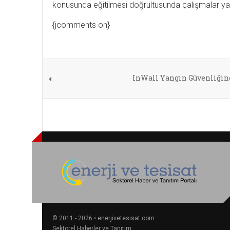
konusunda eğitilmesi doğrultusunda çalışmalar ya
{jcomments on}
InWall Yangın Güvenliğin
© 2011 - 2026 • enerjivetesisat.com
Sektörel Haberler ve Tanıtım