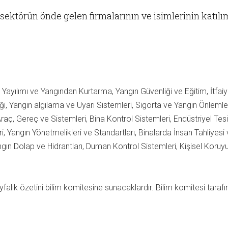
ektörün önde gelen firmalarının ve isimlerinin katılım
ayılımı ve Yangından Kurtarma, Yangın Güvenliği ve Eğitim, İtfaiye
iği, Yangın algılama ve Uyarı Sistemleri, Sigorta ve Yangın Önlemle
ç, Gereç ve Sistemleri, Bina Kontrol Sistemleri, Endüstriyel Tesis
, Yangın Yönetmelikleri ve Standartları, Binalarda İnsan Tahliyesi
ın Dolap ve Hidrantları, Duman Kontrol Sistemleri, Kişisel Koru
yfalık özetini bilim komitesine sunacaklardır. Bilim komitesi tarafı