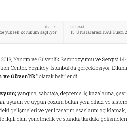
ÖNCEKI
SONRAKI
de yüksek korunum sağlıyor
15. Uluslararası ISAF Fuarı 2
2013, Yangın ve Güvenlik Sempozyumu ve Sergisi 14-1
ion Center, Yeşilköy-İstanbul'da gerçekleşiyor. Etkin
n ve Güvenlik"
olarak belirlendi.
zyum;
yangına, sabotaja, depreme, iş kazalarına, çevr
an, uyaran ve uygun çözüm bulan yeni cihaz ve sistem
i gelişmeleri ve yeni tasarım esaslarını açıklamak, p
 ile ilgili olan yönetmelik ve standartlardaki gelişmel