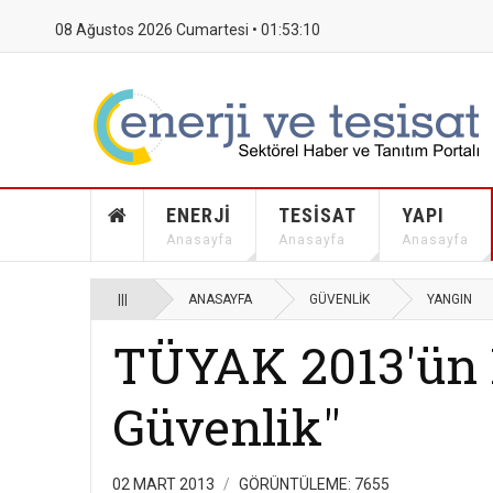
08 Ağustos 2026 Cumartesi •
01:53:11
ENERJI
TESISAT
YAPI
Anasayfa
Anasayfa
Anasayfa
|||
ANASAYFA
GÜVENLIK
YANGIN
TÜYAK 2013'ün 
Güvenlik"
02 MART 2013
GÖRÜNTÜLEME: 7655