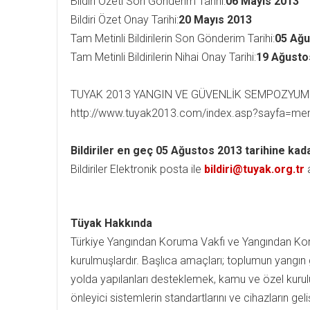
Bildiri Özeti Son Gönderim Tarihi:
06 Mayıs 2013
Bildiri Özet Onay Tarihi:
20 Mayıs 2013
Tam Metinli Bildirilerin Son Gönderim Tarihi:
05 Ağu
Tam Metinli Bildirilerin Nihai Onay Tarihi:
19 Ağusto
TUYAK 2013 YANGIN VE GÜVENLİK SEMPOZYUMU
http://www.tuyak2013.com/index.asp?sayfa=
Bildiriler en geç 05 Ağustos 2013 tarihine kad
Bildiriler Elektronik posta ile
bildiri@tuyak.org.tr
a
Tüyak Hakkında
Türkiye Yangından Koruma Vakfı ve Yangından Ko
kurulmuşlardır. Başlıca amaçları; toplumun yangın
yolda yapılanları desteklemek, kamu ve özel kurul
önleyici sistemlerin standartlarını ve cihazların 