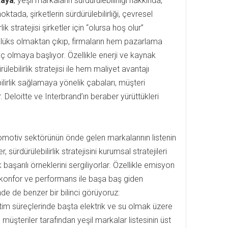
kaya
, yeşil markaların sürdürülebilirliği hakkında,
ktada, şirketlerin sürdürülebilirliği, çevresel
ik stratejisi şirketler için “olursa hoş olur”
r lüks olmaktan çıkıp, firmaların hem pazarlama
raç olmaya başlıyor. Özellikle enerji ve kaynak
ülebilirlik stratejisi ile hem maliyet avantajı
ilirlik sağlamaya yönelik çabaları, müşteri
. Deloitte ve Interbrand’ın beraber yürüttükleri
omotiv sektörünün önde gelen markalarının listenin
ürdürülebilirlik stratejisini kurumsal stratejileri
başarılı örneklerini sergiliyorlar. Özellikle emisyon
ar, konfor ve performans ile başa baş giden
de de benzer bir bilinci görüyoruz:
im süreçlerinde başta elektrik ve su olmak üzere
 müşteriler tarafından yeşil markalar listesinin üst