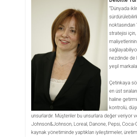
Deloitte Tür
“Dünyada iklim
sürdürülebilir
noktasından “
stratejisi iç
maliyetlerinin
sağlayabiliyo
nezdinde de k
yeşil markala
Çetinkaya sö
en üst sırala
haline getirm
kontrolü, düş
unsurlardır. Müşteriler bu unsurlara değer veriyor 
Johnson&Johnson, Loreal, Danone, Pepsi, Coca-Col
kaynak yönetiminde yaptıkları iyileştirmeler, üretim