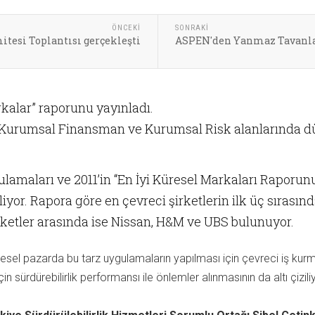
ÖNCEKI
SONRAKI
tesi Toplantısı gerçekleşti
ASPEN'den Yanmaz Tavanl
rkalar” raporunu yayınladı.
k, Kurumsal Finansman ve Kurumsal Risk alanlarında 
ulamaları ve 2011’in “En İyi Küresel Markaları Raporun
eliyor. Rapora göre en çevreci şirketlerin ilk üç sıras
irketler arasında ise Nissan, H&M ve UBS bulunuyor.
küresel pazarda bu tarz uygulamaların yapılması için çevreci iş kurma
çin sürdürebilirlik performansı ile önlemler alınmasının da altı çizil