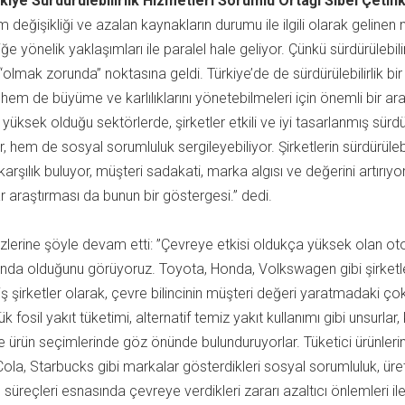
kiye Sürdürülebilirlik Hizmetleri Sorumlu Ortağı Sibel Çetin
 değişikliği ve azalan kaynakların durumu ile ilgili olarak gelinen no
liğe yönelik yaklaşımları ile paralel hale geliyor. Çünkü sürdürülebilirl
olmak zorunda” noktasına geldi. Türkiye’de de sürdürülebilirlik bi
in, hem de büyüme ve karlılıklarını yönetebilmeleri için önemli bir a
 yüksek olduğu sektörlerde, şirketler etkili ve iyi tasarlanmış sürdür
r, hem de sosyal sorumluluk sergileyebiliyor. Şirketlerin sürdürüleb
arşılık buluyor, müşteri sadakati, marka algısı ve değerini artırıyor
r araştırması da bunun bir göstergesi.” dedi.
zlerine şöyle devam etti: ”Çevreye etkisi oldukça yüksek olan ot
rında olduğunu görüyoruz. Toyota, Honda, Volkswagen gibi şirketler, s
iş şirketler olarak, çevre bilincinin müşteri değeri yaratmadaki çok 
ük fosil yakıt tüketimi, alternatif temiz yakıt kullanımı gibi unsurl
ve ürün seçimlerinde göz önünde bulunduruyorlar. Tüketici ürünlerin
a, Starbucks gibi markalar gösterdikleri sosyal sorumluluk, üret
 süreçleri esnasında çevreye verdikleri zararı azaltıcı önlemleri ile