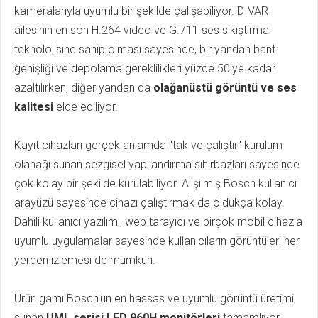
kameralarıyla uyumlu bir şekilde çalışabiliyor. DIVAR
ailesinin en son H.264 video ve G.711 ses sıkıştırma
teknolojisine sahip olması sayesinde, bir yandan bant
genişliği ve depolama gereklilikleri yüzde 50'ye kadar
azaltılırken, diğer yandan da
olağanüstü görüntü ve ses
kalitesi
elde ediliyor.
Kayıt cihazları gerçek anlamda "tak ve çalıştır" kurulum
olanağı sunan sezgisel yapılandırma sihirbazları sayesinde
çok kolay bir şekilde kurulabiliyor. Alışılmış Bosch kullanıcı
arayüzü sayesinde cihazı çalıştırmak da oldukça kolay.
Dahili kullanıcı yazılımı, web tarayıcı ve birçok mobil cihazla
uyumlu uygulamalar sayesinde kullanıcıların görüntüleri her
yerden izlemesi de mümkün.
Ürün gamı Bosch'un en hassas ve uyumlu görüntü üretimi
sunan
UML serisi LED 960H monitörleri
tamamlıyor.