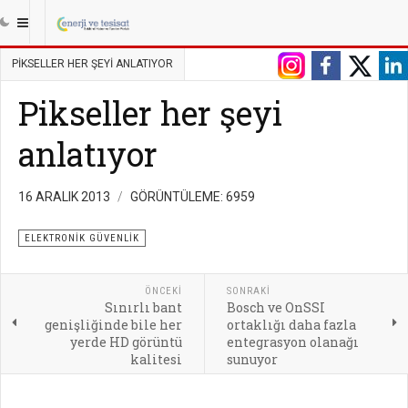
|||
ANASAYFA
GÜVENLIK
ELEKTRONIK GÜVENLIK
PIKSELLER HER ŞEYI ANLATIYOR
Pikseller her şeyi
anlatıyor
16 ARALIK 2013
GÖRÜNTÜLEME: 6959
ELEKTRONIK GÜVENLIK
ÖNCEKI
SONRAKI
Sınırlı bant
Bosch ve OnSSI
genişliğinde bile her
ortaklığı daha fazla
yerde HD görüntü
entegrasyon olanağı
kalitesi
sunuyor