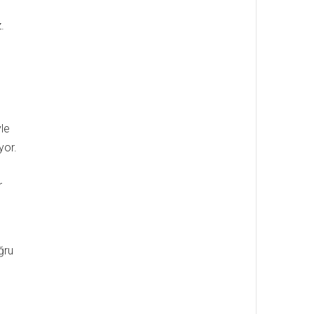
.
yle
yor.
r
ğru