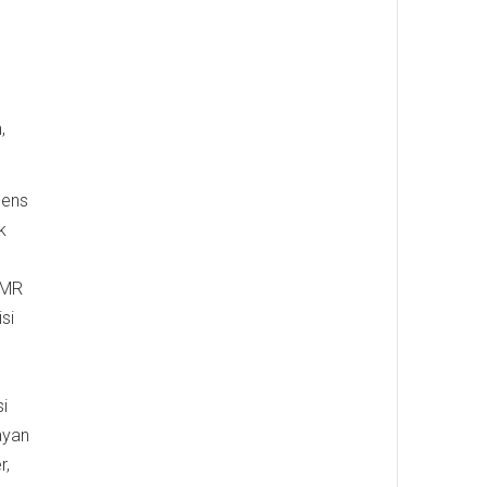
,
mens
k
-MR
si
si
ayan
r,