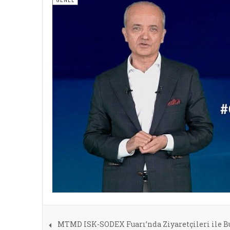
GENEL
MTMD ISK-SODEX Fuarı’nda Ziyaretçileri ile B