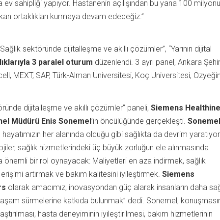
arına ev sahipliği yapıyor. Hastanenin açılışından bu yana 100 milyon
ırakan ortaklıkları kurmaya devam edeceğiz.”
ağlık sektöründe dijitalleşme ve akıllı çözümler”, “Yarının dijital
şlıklarıyla 3 paralel oturum
düzenlendi. 3 ayrı panel, Ankara Şehi
l, MEXT, SAP, Türk-Alman Üniversitesi, Koç Üniversitesi, Özyeği
öründe dijitalleşme ve akıllı çözümler” paneli,
Siemens Healthin
nel Müdürü Enis Sonemel
’in öncülüğünde gerçekleşti.
Sonemel
e, hayatımızın her alanında olduğu gibi sağlıkta da devrim yaratıyor
lojiler, sağlık hizmetlerindeki üç büyük zorluğun ele alınmasında
 önemli bir rol oynayacak: Maliyetleri en aza indirmek, sağlık
erişimi artırmak ve bakım kalitesini iyileştirmek.
Siemens
rs
olarak amacımız, inovasyondan güç alarak insanların daha sağl
 yaşam sürmelerine katkıda bulunmak” dedi. Sonemel, konuşması
ştırılması, hasta deneyiminin iyileştirilmesi, bakım hizmetlerinin