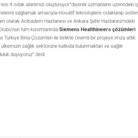
ilmesi 4 odak alanımızı oluşturuyor”diyerek uzmanların üzerindeki i
lmelerini sağlamak amacıyla inovatif teknolojilere odaklanıp siste
ekleri olarak Acıbadem Hastanesi ve Ankara Şehir Hastanesi’ndeki
 Grubu’nun tüm kurumlarında
Siemens Healthineers çözümleri
 Türkiye Bina Çözümleri ile birlikte önemli bir projeye imza attık.
a ülkemizin sağlık sektörüne katkıda bulunmaktan ve sağlık
luluk duyuyoruz” dedi.