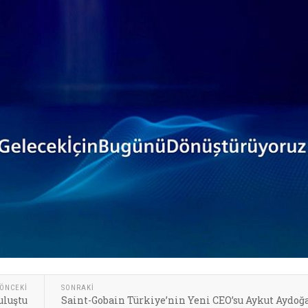
ÖNCEKI
SONRAKI
uluştu
Saint-Gobain Türkiye’nin Yeni CEO’su Aykut Aydoğ