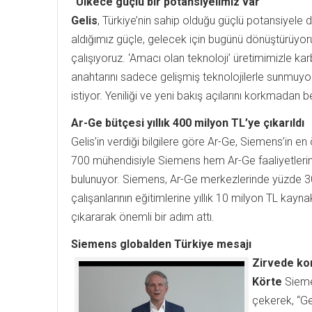
“Ülkece güçlü bir potansiyelimiz var”
Gelis
, Türkiye’nin sahip olduğu güçlü potansiyele
aldığımız güçle, gelecek için bugünü dönüştürüyoru
çalışıyoruz. ‘Amacı olan teknoloji’ üretimimizle ka
anahtarını sadece gelişmiş teknolojilerle sunmuyor
istiyor. Yeniliği ve yeni bakış açılarını korkmadan 
Ar-Ge bütçesi yıllık 400 milyon TL’ye çıkarıldı
Gelis’in verdiği bilgilere göre Ar-Ge, Siemens’in 
700 mühendisiyle Siemens hem Ar-Ge faaliyetlerin
bulunuyor. Siemens, Ar-Ge merkezlerinde yüzde 3
çalışanlarının eğitimlerine yıllık 10 milyon TL kayna
çıkararak önemli bir adım attı.
Siemens globalden Türkiye mesajı
Zirvede ko
Körte
Siemen
çekerek, “Ger