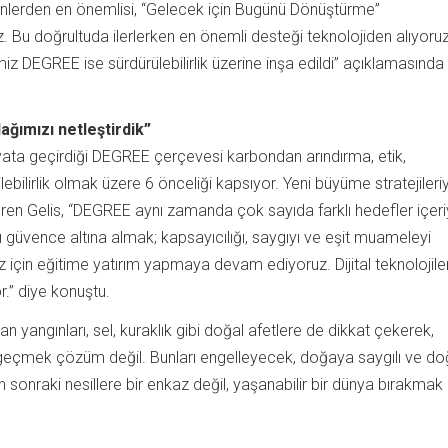
enlerden en önemlisi, “Gelecek için Bugünü Dönüştürme”
. Bu doğrultuda ilerlerken en önemli desteği teknolojiden alıyoruz
imiz DEGREE ise sürdürülebilirlik üzerine inşa edildi” açıklamasında
ağımızı netleştirdik”
ata geçirdiği DEGREE çerçevesi karbondan arındırma, etik,
ilebilirlik olmak üzere 6 önceliği kapsıyor. Yeni büyüme stratejileri
ni veren Gelis, “DEGREE aynı zamanda çok sayıda farklı hedefler içeri
nı güvence altına almak; kapsayıcılığı, saygıyı ve eşit muameleyi
 için eğitime yatırım yapmaya devam ediyoruz. Dijital teknolojile
or.” diye konuştu.
angınları, sel, kuraklık gibi doğal afetlere de dikkat çekerek,
e geçmek çözüm değil. Bunları engelleyecek, doğaya saygılı ve do
n sonraki nesillere bir enkaz değil, yaşanabilir bir dünya bırakmak