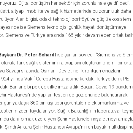
uyoruz. Dijital dönüşüm her sektör için zorunlu hale geldi” dedi.
üstri, altyapı, mobilite ve sağlık hizmetlerinde bu zorunluluk daha
ülüyor. Alan bilgisi, odaklı teknoloji portföyü ve güçlü ekosistem
i sayesinde ise Siemens teknolojisi günlük hayatı dönüştürmeye
. Siemens ve Türkiye arasında 165 yıldır devam eden ortak tarih
aşkanı Dr. Peter Schardt
ise şunları söyledi:
“Siemens ve Sie
olarak, Türk sağlık sisteminin altyapısını oluşturan önemli bir orta
nya Savaşı sırasında Osmanlı Devleti'ne ilk röntgen cihazlarını
924 yılında Vakıf Gureba Hastanesi'ne kurduk. Türkiye'de ilk PET
rduk. Bunlar gibi pek çok ilke imza attık. Bugün, Covid-19 pandemi
hir Hastanesi’nde yapılan testleri de göz önünde bulundurarak,
er gün yaklaşık 860 bin kişi tıbbi görüntüleme ekipmanlarımız ve
testlerimizden faydalanıyor. Sağlık Bakanlığı'nın laboratuvar teşhi
ları da dahil olmak üzere yeni Şehir Hastaneleri inşa etmeyi amaçl
ldık. Şimdi Ankara Şehir Hastanesi Avrupa'nın en büyük multidisipline