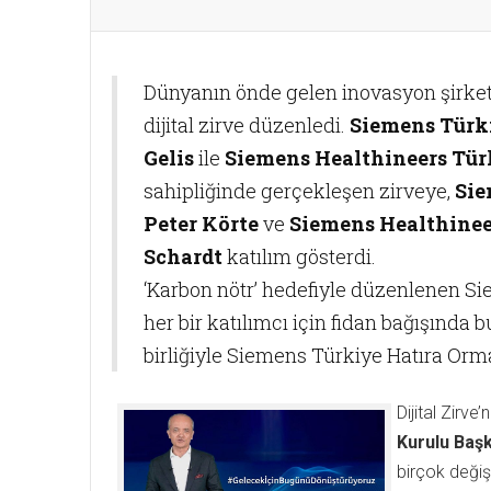
Dünyanın önde gelen inovasyon şirketle
dijital zirve düzenledi.
Siemens Türki
Gelis
ile
Siemens Healthineers Tü
sahipliğinde gerçekleşen zirveye,
Sie
Peter Körte
ve
Siemens Healthinee
Schardt
katılım gösterdi.
‘Karbon nötr’ hedefiyle düzenlenen Si
her bir katılımcı için fidan bağışında 
birliğiyle Siemens Türkiye Hatıra Orm
Dijital Zirve
Kurulu Başk
birçok değiş