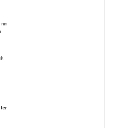
ının
i
ık
eter