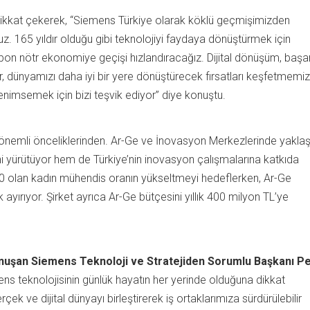
 dikkat çekerek, “Siemens Türkiye olarak köklü geçmişimizden
z. 165 yıldır olduğu gibi teknolojiyi faydaya dönüştürmek için
rbon nötr ekonomiye geçişi hızlandıracağız. Dijital dönüşüm, başar
, dünyamızı daha iyi bir yere dönüştürecek fırsatları keşfetmemiz
benimsemek için bizi teşvik ediyor” diye konuştu.
en önemli önceliklerinden. Ar-Ge ve İnovasyon Merkezlerinde yaklaş
i yürütüyor hem de Türkiye’nin inovasyon çalışmalarına katkıda
0 olan kadın mühendis oranın yükseltmeyi hedeflerken, Ar-Ge
k ayırıyor. Şirket ayrıca Ar-Ge bütçesini yıllık 400 milyon TL’ye
nuşan Siemens Teknoloji ve Stratejiden Sorumlu Başkanı P
s teknolojisinin günlük hayatın her yerinde olduğuna dikkat
çek ve dijital dünyayı birleştirerek iş ortaklarımıza sürdürülebilir