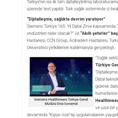
Türkiye’nin ise ilk tam dijitalleştirilmiş laboratuv
üzerinde test yapıldı. Türk sağlık sisteminde iz b
“Dijitalleşme, sağlıkta devrim yaratıyor”
Siemens Türkiye 165. Yıl Dijital Zirve kapsamında “S
endüstrileri neler olacak?” ve
“Akıllı şehirler” ba
Hastanesi, CCN Group, Acıbadem Hastanesi, Turkcel
Üniversitesi yetkililerinin katılımlarıyla gerçekleşti.
“Sağlık sekt
Türkiye Ge
“Dijitalleşm
Dijital tekno
giderek daha
hizmetlerine 
Siemens Healthineers Türkiye Genel
Healthinee
Müdürü Enis Sonemel
ve uzun bir
devamında “Kişiye özel tıp uygulamalarının yaygınla