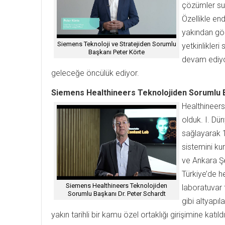
çözümler sun
Özellikle end
yakından gör
Siemens Teknoloji ve Stratejiden Sorumlu
yetkinlikler
Başkanı Peter Körte
devam ediyor
geleceğe öncülük ediyor.
Siemens Healthineers Teknolojiden Sorumlu B
Healthineers 
olduk. I. Dü
sağlayarak 1
sistemini ku
ve Ankara Şe
Türkiye’de h
Siemens Healthineers Teknolojiden
laboratuvar 
Sorumlu Başkanı Dr. Peter Schardt
gibi altyapı
yakın tarihli bir kamu özel ortaklığı girişimine katı