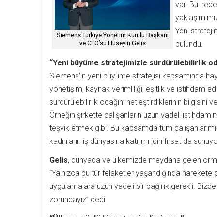
var. Bu ned
yaklaşımımız
Yeni stratej
Siemens Türkiye Yönetim Kurulu Başkanı
ve CEO’su Hüseyin Gelis
bulundu.
“Yeni büyüme stratejimizle sürdürülebilirlik od
Siemens’in yeni büyüme stratejisi kapsamında hay
yönetişim, kaynak verimliliği, eşitlik ve istihdam ed
sürdürülebilirlik odağını netleştirdiklerinin bilgisi
Örneğin şirkette çalışanların uzun vadeli istihdamı
teşvik etmek gibi. Bu kapsamda tüm çalışanlarımız
kadınların iş dünyasına katılımı için fırsat da sunuy
Gelis
, dünyada ve ülkemizde meydana gelen orman y
“Yalnızca bu tür felaketler yaşandığında hareket
uygulamalara uzun vadeli bir bağlılık gerekli. Bizde
zorundayız” dedi.