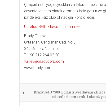
Çalışanları ihtiyaç duydukları varlıklara en ideal sır
envanterleri tam olarak otomatik hale getirin ve 
içinde eksiksiz olup olmadığını kontrol edin.
Ücretsiz RFID kilavuzunu edinin >>
Brady Türkiye
Orta Mah. Cengizhan Cad. No:3
34956 Tuzla \ İstanbul
T: +90 212 264 02 20
turkey@bradycorp.com
www.brady.com.tr
BradyJet J7300: Endüstriyel dayanıklılığa
etiketleri tam renkli olarak ya