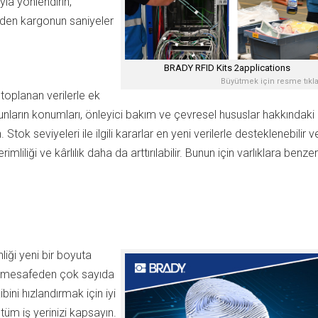
ayla yönlendirin,
giden kargonun saniyeler
BRADY RFID Kits 2applications
Büyütmek için resme tıkla
toplanan verilerle ek
bunların konumları, önleyici bakım ve çevresel hususlar hakkındaki
. Stok seviyeleri ile ilgili kararlar en yeni verilerle desteklenebilir v
liliği ve kârlılık daha da arttırılabilir. Bunun için varlıklara benzer
nliği yeni bir boyuta
m mesafeden çok sayıda
ibini hızlandırmak için iyi
tüm iş yerinizi kapsayın.