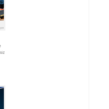
yın
e
siz