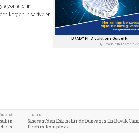
ayla yönlendirin,
giden kargonun saniyeler
BRADY RFID Solutions GuideTR
Büyütmek için resme tıkla
ÖNCEKI
SONRAKI
 sahip
Şişecam'dan Eskişehir’de Dünyanın En Büyük Ca
zdırın
Üretim Kompleksi