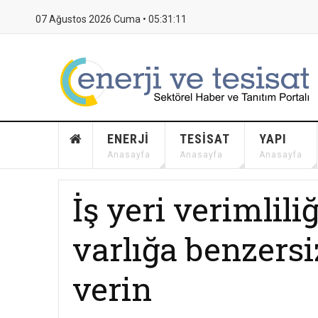
07 Ağustos 2026 Cuma •
05:31:12
ENERJI
TESISAT
YAPI
Anasayfa
Anasayfa
Anasayfa
İş yeri verimlili
varlığa benzersiz
verin