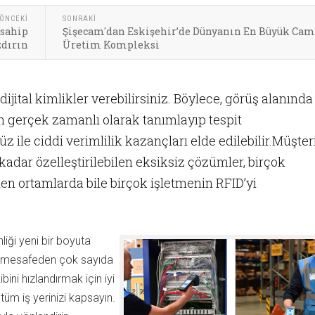
ÖNCEKI
SONRAKI
 sahip
Şişecam'dan Eskişehir’de Dünyanın En Büyük Ca
zdırın
Üretim Kompleksi
 dijital kimlikler verebilirsiniz. Böylece, görüş alanında
en gerçek zamanlı olarak tanımlayıp tespit
 ile ciddi verimlilik kazançları elde edilebilir.Müşter
kadar özelleştirilebilen eksiksiz çözümler, birçok
len ortamlarda bile birçok işletmenin RFID’yi
nliği yeni bir boyuta
m mesafeden çok sayıda
ibini hızlandırmak için iyi
tüm iş yerinizi kapsayın.