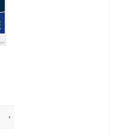
yın
m