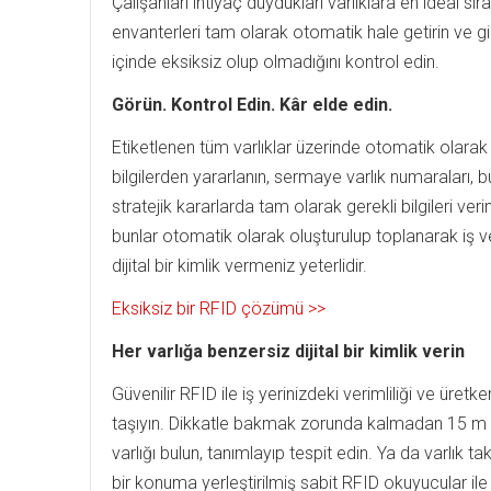
Çalışanları ihtiyaç duydukları varlıklara en ideal sır
envanterleri tam olarak otomatik hale getirin ve 
içinde eksiksiz olup olmadığını kontrol edin.
Görün. Kontrol Edin. Kâr elde edin.
Etiketlenen tüm varlıklar üzerinde otomatik olarak 
bilgilerden yararlanın, sermaye varlık numaraları, 
stratejik kararlarda tam olarak gerekli bilgileri verin
bunlar otomatik olarak oluşturulup toplanarak iş verim
dijital bir kimlik vermeniz yeterlidir.
Eksiksiz bir RFID çözümü >>
Her varlığa benzersiz dijital bir kimlik verin
Güvenilir RFID ile iş yerinizdeki verimliliği ve üretke
taşıyın. Dikkatle bakmak zorunda kalmadan 15 
varlığı bulun, tanımlayıp tespit edin. Ya da varlık tak
bir konuma yerleştirilmiş sabit RFID okuyucular ile 