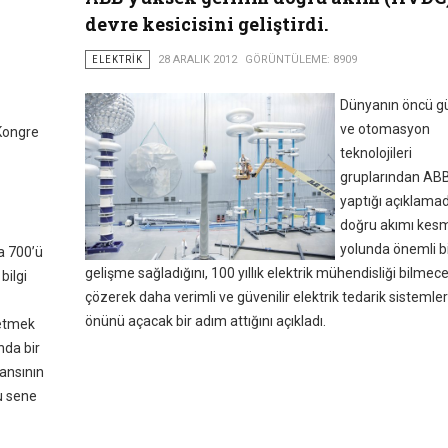
devre kesicisini geliştirdi.
ELEKTRIK
28 ARALIK 2012
GÖRÜNTÜLEME: 8909
Dünyanın öncü g
ve otomasyon
Kongre
teknolojileri
gruplarından AB
yaptığı açıklama
doğru akımı kes
yolunda önemli b
a 700’ü
gelişme sağladığını, 100 yıllık elektrik mühendisliği bilmece
bilgi
çözerek daha verimli ve güvenilir elektrik tedarik sistemler
önünü açacak bir adım attığını açıkladı.
netmek
nda bir
ansının
u sene