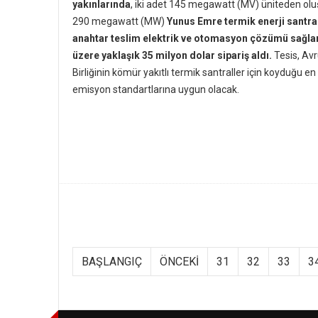
yakınlarında
, iki adet 145 megawatt (MV) üniteden ol
290 megawatt (MW)
Yunus Emre termik enerji santral
anahtar teslim elektrik ve otomasyon çözümü sağl
üzere yaklaşık 35 milyon dolar sipariş aldı.
Tesis, Av
Birliğinin kömür yakıtlı termik santraller için koyduğu e
emisyon standartlarına uygun olacak.
BAŞLANGIÇ
ÖNCEKI
31
32
33
3