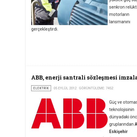
senkron relük
motorların
lansmanını
gerçekleştirdi.
ABB, enerji santrali sözleşmesi imzal
ELEKTRIK
05 EYLÜL 2012
GÖRÜNTÜLEME: 7452
Güç ve otoma
teknolojisinin
dünyadaki ön
gruplarından
A
Eskişehir