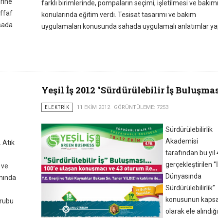
rine
farklı birimlerinde, pompaların seçimi, işletilmesi ve bakım
effaf
konularında eğitim verdi. Tesisat tasarımı ve bakım
asada
uygulamaları konusunda sahada uygulamalı anlatımlar yap
l
Yeşil İş 2012 "Sürdürülebilir İş Buluşmas
ELEKTRIK
11 EKIM 2012
GÖRÜNTÜLEME: 7253
Sürdürülebilirlik
Akademisi
 Atık
tarafından bu yıl 
gerçekleştirilen ‘’
 ve
Dünyasında
mında
Sürdürülebilirlik’’
konusunun kaps
rubu
olarak ele alındığ