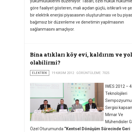
yükümlülüklerini düzenliyor. Tasarı, özel hukuk hükümle
göre faaliyet gösteren, mali açıdan güçlü, istikrarlı ve ş
bir elektrik enerjisi piyasasının oluşturulması ve bu piy
bağımsız bir düzenleme ve denetimin yapılmasının
sağlanmasını amaçlıyor.
Bina atıkları köy evi, kaldırım ve yo
olabilirmi?
ELEKTRIK
19 KASIM 2012
GÖRÜNTÜLEME: 7025
IWES 2012 – 4.
Teknolojileri
Sempozyumu
Sergisi kapsa
Mimar Ve
Mühendisler G
Özel Oturumunda
“Kentsel Dönüşüm Sürecinde Geri