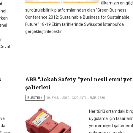
ülkemizin en güç
di
.
sürdürülebilirlik platformlarından olan ‘’Green Business
enel
Conference 2012: Sustainable Business for Sustainable
rken,
Future‘’ 18-19 Ekim tarihlerinde Swissotel İstanbul’da
enel
gerçekleştirilecektir.
r
 Cevat
s
ABB “Jokab Safety “yeni nesil emniyet
şalterleri
ELEKTRIK
06 EYLÜL 2012
GÖRÜNTÜLEME: 7630
Her türlü ortamdaki bir
 ve
uygulama için tasarlan
rda
yeni emniyet şalterleri i
ğlayan
optimum çözümler