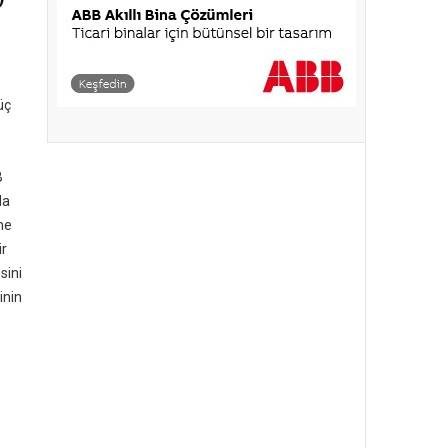
üç
B
da
me
ir
sini
inin