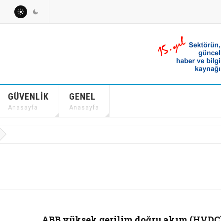
GÜVENLIK
GENEL
Anasayfa
Anasayfa
ABB yüksek gerilim doğru akım (HVDC