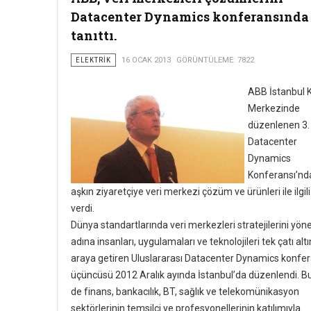
Datacenter Dynamics konferansında
tanıttı.
ELEKTRIK
16 OCAK 2013
GÖRÜNTÜLEME: 7822
ABB İstanbul 
Merkezinde
düzenlenen 3.
Datacenter
Dynamics
Konferansı’nd
aşkın ziyaretçiye veri merkezi çözüm ve ürünleri ile ilgili 
verdi.
Dünya standartlarında veri merkezleri stratejilerini yö
adına insanları, uygulamaları ve teknolojileri tek çatı altı
araya getiren Uluslararası Datacenter Dynamics konfer
üçüncüsü 2012 Aralık ayında İstanbul’da düzenlendi. B
de finans, bankacılık, BT, sağlık ve telekomünikasyon
sektörlerinin temsilci ve profesyonellerinin katılımıyla