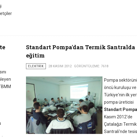
i
etçiler
te
Standart Pompa'dan Termik Santralda
eğitim
ELEKTRIK
28 KASIM 2012
GÖRÜNTÜLEME: 7618
sını
nleyen
Pompa sektörün
, TBMM
öncü kuruluşu ve
Türkiye'nin ilk yerl
pompa üreticisi
Standart Pomp
Kasım 2012'de
u
Çatalağzı Termik
Santrali'nde tesis