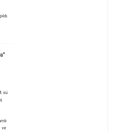
ı
ıldı.
ı"
4. sü
İş
amlı
ı ve