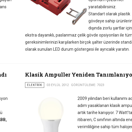
tans
yaratabilirsiniz.
Standart olarak plastik
gövdeye sahip ürünleri
dışında zorlu şartlar için
ekstra dayanıklı, paslanmaz çelik gövde opsiyonları ile tü
gereksinimlerinizi karşılarken birçok şalter üzerinde stand
olarak sunulan LED durum göstergesi ile ayrıcalık yaratın.
adı
Klasik Ampuller Yeniden Tanımlanıyo
ELEKTRIK
03 EYLÜL 2012
GÖRÜNTÜLEME: 7023
syon
2009 yılından beri kullanımı 
adım yasaklanan klasik ampul
cü
artık tarihe karışıyor. 7 Watt’t
BB,
itibaren, C sınıfının altında ene
verimliliğine sahip tüm haloje