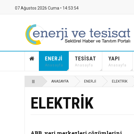
07 Ağustos 2026 Cuma •
14:53:55
ENERJI
TESISAT
YAPI
Anasayfa
Anasayfa
Anasayfa
|||
ANASAYFA
ENERJI
ELEKTRIK
ELEKTRIK
ABB, veri merkezleri çözümlerini