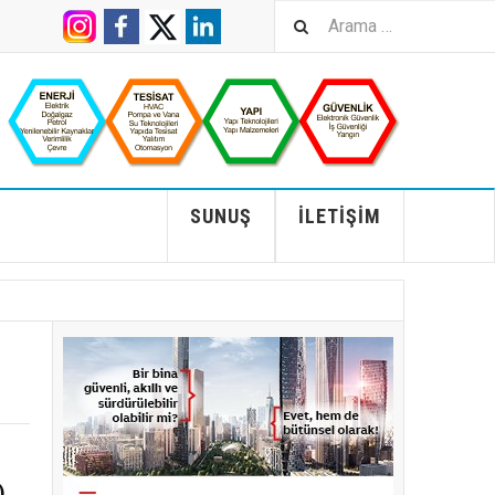
SUNUŞ
İLETIŞIM
)