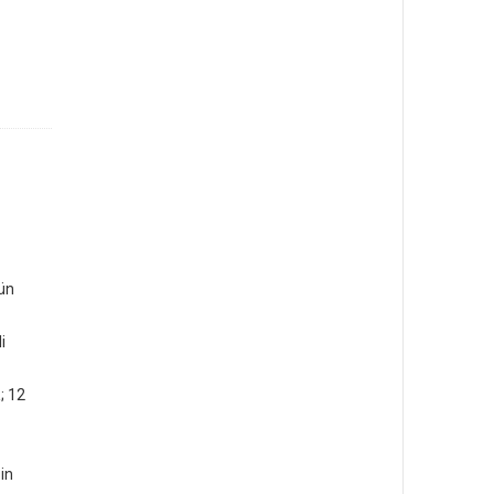
ün
i
a
; 12
in