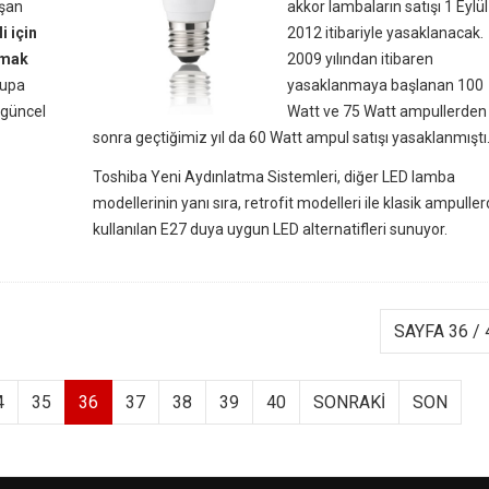
uşan
akkor lambaların satışı 1 Eylül
i için
2012 itibariyle yasaklanacak.
amak
2009 yılından itibaren
rupa
yasaklanmaya başlanan 100
n güncel
Watt ve 75 Watt ampullerden
sonra geçtiğimiz yıl da 60 Watt ampul satışı yasaklanmıştı
Toshiba Yeni Aydınlatma Sistemleri, diğer LED lamba
modellerinin yanı sıra, retrofit modelleri ile klasik ampulle
kullanılan E27 duya uygun LED alternatifleri sunuyor.
SAYFA 36 / 
4
35
36
37
38
39
40
SONRAKI
SON