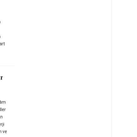
n
m
art
r
adım
ler
an
rji
n ve