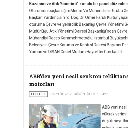
Kazanım ve Atık Yönetimi” konulu bir panel düzenlen
Oturumun başkanlığını Mimar Ve Mühendisler Grubu G
Başkan Yardımcısı Yrd. Doç. Dr. Ömer Faruk Kültür yapa
oturuma Çevre ve Şehircilik Bakanlığı Çevre Yönetimi G
Müdürlüğü Atık Yönetimi Dairesi Başkanlığı’ndan Çevre
Mühendisi Recep Karamehmetoğlu, İstanbul Büyükşehi
Belediyesi Çevre Koruma ve Kontrol Dairesi Başkanı Dr.
Yaman ve DISAN Genel Müdürü Hayrettin Can katıldı.
ABB'den yeni nesil senkron relüktan
motorları
ELEKTRIK
18 EYLÜL 2012
GÖRÜNTÜLEME: 10423
ABB yeni nesil
yüksek verimli
düşük boyutla
yüksek güç sa