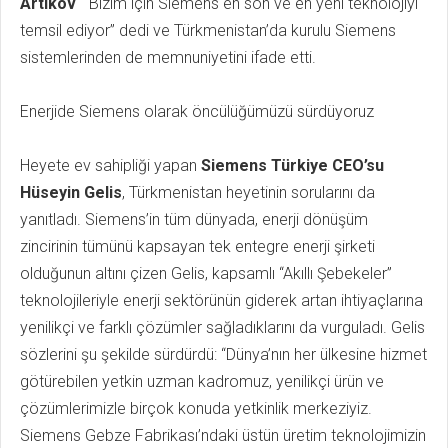
Artıkov
“ Bizim için Siemens en son ve en yeni teknolojiyi
temsil ediyor” dedi ve Türkmenistan’da kurulu Siemens
sistemlerinden de memnuniyetini ifade etti.
Enerjide Siemens olarak öncülüğümüzü sürdüyoruz
Heyete ev sahipliği yapan
Siemens Türkiye CEO’su
Hüseyin Gelis
, Türkmenistan heyetinin sorularını da
yanıtladı. Siemens’in tüm dünyada, enerji dönüşüm
zincirinin tümünü kapsayan tek entegre enerji şirketi
olduğunun altını çizen Gelis, kapsamlı “Akıllı Şebekeler”
teknolojileriyle enerji sektörünün giderek artan ihtiyaçlarına
yenilikçi ve farklı çözümler sağladıklarını da vurguladı. Gelis
sözlerini şu şekilde sürdürdü: “Dünya’nın her ülkesine hizmet
götürebilen yetkin uzman kadromuz, yenilikçi ürün ve
çözümlerimizle birçok konuda yetkinlik merkeziyiz.
Siemens Gebze Fabrikası’ndaki üstün üretim teknolojimizin