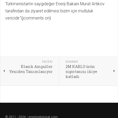
Türkmenistan’ın saygıdeğer Enerji Bakanı Murat Artıkov
tarafından da ziyaret edilmesi bizim için mutluluk
vericidir.”{jcomments on}
ÖNCEKI
SONRAKI
Klasik Ampuller
2M KABLO ürün
Yeniden Tanımlanıyor
sigortasını ikiye
katladı
© 2011 - 2026 • enerjivetesisat.com