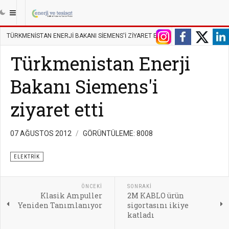
|||
ANASAYFA
ENERJI
ELEKTRIK
TÜRKMENISTAN ENERJI BAKANI SIEMENS'I ZIYARET ETTI
Türkmenistan Enerji
Bakanı Siemens'i
ziyaret etti
07 AĞUSTOS 2012
GÖRÜNTÜLEME: 8008
ELEKTRIK
ÖNCEKI
SONRAKI
Klasik Ampuller
2M KABLO ürün
Yeniden Tanımlanıyor
sigortasını ikiye
katladı