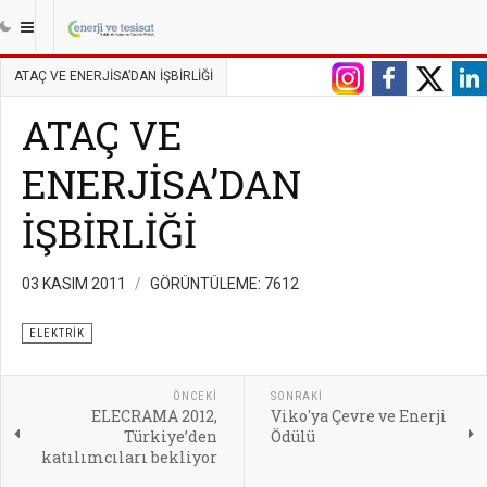
|||
ANASAYFA
ENERJI
ELEKTRIK
ATAÇ VE ENERJİSA’DAN İŞBİRLİĞİ
ATAÇ VE
ENERJİSA’DAN
İŞBİRLİĞİ
03 KASIM 2011
GÖRÜNTÜLEME: 7612
ELEKTRIK
ÖNCEKI
SONRAKI
ELECRAMA 2012,
Viko'ya Çevre ve Enerji
Türkiye’den
Ödülü
katılımcıları bekliyor