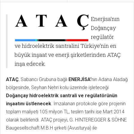
Enerjisa’nın
Doğançay
regülatör
ve hidroelektrik santralini Türkiye’nin en
büyük inşaat ve enerji şirketlerinden ATAÇ
inşa edecek.
ATAÇ
, Sabancı Grubuna bağlı
ENERJİSA’
nın Adana Aladağ
bölgesinde, Seyhan Nehri kolu üzerinde işleteceği
Doğançay hidroelektrik santrali ve regülatörünün
inşaatını üstlenecek
. İmzalanan protokole göre projenin
toplam maliyeti 105 milyon TL, teslim tarihi ise Mart 2014
olarak belirlendi. ATAÇ projeyi, G. HINTEREGGER & SÖHNE
Baugesellschaft M.B.H şirketi (Avusturya) ile