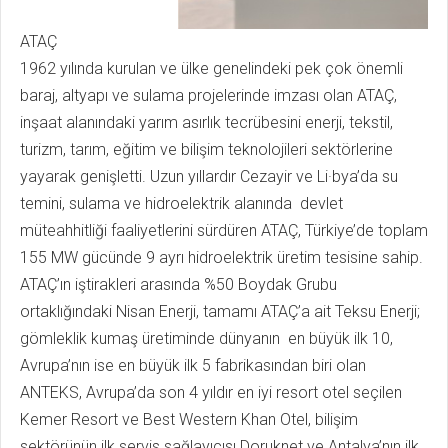
ATAÇ
1962 yılında kurulan ve ülke genelindeki pek çok önemli
baraj, altyapı ve sulama projelerinde imzası olan ATAÇ,
inşaat alanındaki yarım asırlık tecrübesini enerji, tekstil,
turizm, tarım, eğitim ve bilişim teknolojileri sektörlerine
yayarak genişletti. Uzun yıllardır Cezayir ve Li·bya’da su
temini, sulama ve hidroelektrik alanında devlet
müteahhitliği faaliyetlerini sürdüren ATAÇ, Türkiye’de toplam
155 MW gücünde 9 ayrı hidroelektrik üretim tesisine sahip.
ATAÇ’ın iştirakleri arasında %50 Boydak Grubu
ortaklığındaki Nisan Enerji, tamamı ATAÇ’a ait Teksu Enerji;
gömleklik kumaş üretiminde dünyanın en büyük ilk 10,
Avrupa’nın ise en büyük ilk 5 fabrikasından biri olan
ANTEKS, Avrupa’da son 4 yıldır en iyi resort otel seçilen
Kemer Resort ve Best Western Khan Otel, bilişim
sektörünün ilk servis sağlayıcısı Doruknet ve Antalya’nın ilk