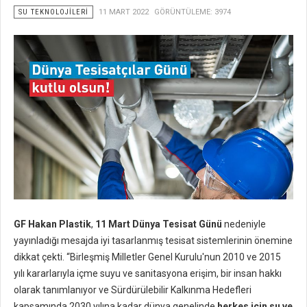
SU TEKNOLOJILERI
11 MART 2022
GÖRÜNTÜLEME: 3974
GF Hakan Plastik
,
11 Mart Dünya Tesisat Günü
nedeniyle
yayınladığı mesajda iyi tasarlanmış tesisat sistemlerinin önemine
dikkat çekti. “Birleşmiş Milletler Genel Kurulu'nun 2010 ve 2015
yılı kararlarıyla içme suyu ve sanitasyona erişim, bir insan hakkı
olarak tanımlanıyor ve Sürdürülebilir Kalkınma Hedefleri
kapsamında 2030 yılına kadar dünya genelinde
herkes için su ve