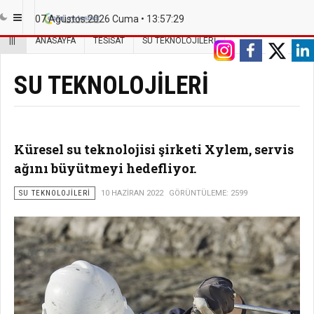
07 Ağustos 2026 Cuma •
13:57:30
|||
ANASAYFA
TESISAT
SU TEKNOLOJILERI
SU TEKNOLOJILERI
Küresel su teknolojisi şirketi Xylem, servis
ağını büyütmeyi hedefliyor.
SU TEKNOLOJILERI
10 HAZIRAN 2022
GÖRÜNTÜLEME: 2599