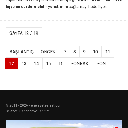
hijyenin sürdürülebilir yönetimini
sağlamayı hedefliyor.
SAYFA 12 / 19
BAŞLANGIÇ
ÖNCEKI
7
8
9
10
11
12
13
14
15
16
SONRAKI
SON
© 2011 - 2026 • enerjivetesisat.com
Sektörel Haberler ve Tanıtım