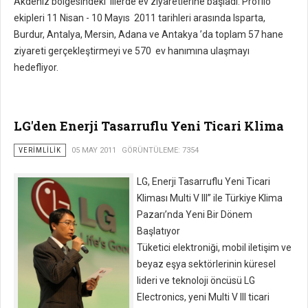
Akdeniz bölgesindeki illerde ev ziyaretlerine başladı. Profilo
ekipleri 11 Nisan - 10 Mayıs 2011 tarihleri arasında Isparta,
Burdur, Antalya, Mersin, Adana ve Antakya ’da toplam 57 hane
ziyareti gerçekleştirmeyi ve 570 ev hanımına ulaşmayı
hedefliyor.
LG'den Enerji Tasarruflu Yeni Ticari Klima
VERIMLILIK
05 MAY 2011
GÖRÜNTÜLEME: 7354
LG, Enerji Tasarruflu Yeni Ticari
Kliması Multi V III” ile Türkiye Klima
Pazarı’nda Yeni Bir Dönem
Başlatıyor
Tüketici elektroniği, mobil iletişim ve
beyaz eşya sektörlerinin küresel
lideri ve teknoloji öncüsü LG
Electronics, yeni Multi V III ticari