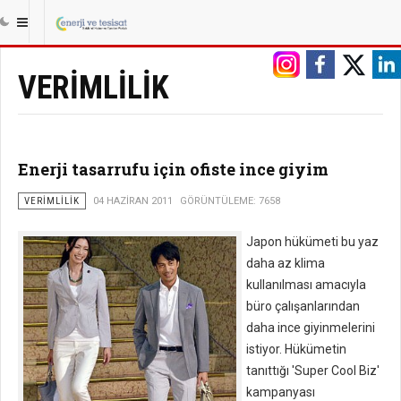
|||
ANASAYFA
ENERJI
VERIMLILIK
VERIMLILIK
Enerji tasarrufu için ofiste ince giyim
VERIMLILIK
04 HAZIRAN 2011
GÖRÜNTÜLEME: 7658
Japon hükümeti bu yaz
daha az klima
kullanılması amacıyla
büro çalışanlarından
daha ince giyinmelerini
istiyor. Hükümetin
tanıttığı 'Super Cool Biz'
kampanyası