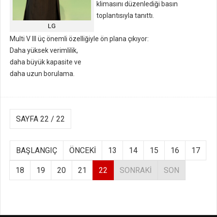
klimasını düzenlediği basın
toplantısıyla tanıttı.
LG
Multi V III üç önemli özelliğiyle ön plana çıkıyor:
Daha yüksek verimlilik,
daha büyük kapasite ve
daha uzun borulama.
SAYFA 22 / 22
BAŞLANGIÇ
ÖNCEKI
13
14
15
16
17
18
19
20
21
22
SONRAKI
SON