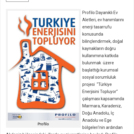
Profilo Dayanıklı Ev
Aletleri, ev hanımlarını
enerji tasarrufu
konusunda
bilinçlendirmek, doğal
kaynakların doğru
kullanımına katkıda
bulunmak üzere
başlattığı kurumsal
sosyal sorumluluk
projesi “Türkiye
Enerjisini Topluyor”
çalışması kapsamında
Marmara, Karadeniz,
Doğu Anadolu, İç
Anadolu ve Ege
Profilo
bölgeleri’nin ardından