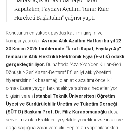
Haftası açıklamasında haydi “İsrafı
Kapatalım, Faydayı Açalım, Tamir Kafe
Hareketi Başlatalım” çağrısı yaptı
Konusunun en yüksek paydaş katılımlı girişim ve
kampanyası olan
Avrupa Atık Azaltım Haftası bu yıl 22-
30 Kasım 2025 tarihlerinde “İsrafı Kapat, Faydayı Aç”
teması ile Atık Elektrikli Elektronik Eşya (E-atık) odaklı
gerçekleştiriliyor.
Bu haftada “Azalt-Yeniden Kullan-Geri
Dönüştür-Geri Kazan-Bertaraf Et” en iyi atık yönetimi
hiyerarşisinin ilk basamağı olan atık azaltımı öncelikli
olmak üzere yaygın farkındalık yaratılması hedefleniyor
bilgisini veren
İstanbul Teknik Üniversitesi Öğretim
Üyesi ve Sürdürülebilir Üretim ve Tüketim Derneği
(SÜT-D) Başkanı Prof. Dr. Filiz Karaosmanoğlu
ulusal
servetimiz olan E-atık en iyi şekilde yönetilmezse insan ve
doğa sağlığına zarar verebilir. Hepimizin yapabilecekleri