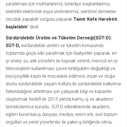
yaratılması için muhtarlarımız, belediye başkanlarımız,
elektrikli elektronik eşya üreticilerimiz, sektörel dernekler
öncülük yapabilir vurgusu yaparak
Tamir Kafe Hareketi
başlatalım
” dedi.
Sürdürülebilir Üretim ve Tüketim Derneği(SÜT-D):
SÜT-D,
sürdürülebilir üretim ve tüketim konusunda
toplumda güçlü etki yaratmak için faaliyetler yaparak, en
iyi enerji, su, atık yönetimi ile kaynak verimli, mevcut en iyi
teknolojilerin kullanılması; çevre kirliliği,iklim değişikliği ve
biyoçeşitlilik kaybı ile mücadele edilmesi; insan ve doğa
dostu sürdürülebilir yaşam kültürü ile sürdürülebilir kalkınma
farkındalığının artırılması için çalışarak bilgi ve kapasite
oluşturmak hedefi ile 2013 yılında kamu, iş ve akademi
temsilcilerince kuruldu. SÜT-D etkinliklerinde akademi,
eğitim kurumları,iş dünyası, medya, resmi erk, sivil toplum
örgütleri ve yerel yönetimler ile yakın iş birliğinde olma,