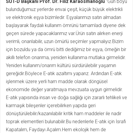
SÜT-D Başkanı Prof. Dr. Filiz Karaosmanoğlu
“Gün boyu
bulunduğumuz yerlerde envai çeşit, küçük büyük elektrikli
ve elektronik eşya bizimledir. Eşyalarımızı satın almadan
başlayarak faydalı kullanım ömrünü tamamladı diyene dek
geçen sürede yapacaklarımız var.Ürün satın alırken enerji
verimli, onarılabilir, uzun ömürlü seçimler yapmalıyız.Bizim
için bozuldu ya da ömrü bitti dediğimiz bir eşya, örneğin bir
akıllı telefon onarıma, yeniden kullanıma mutlaka girmelidir.
Yeniden kullanım/onarım kültürü sürdürülebilir yaşamın
gereğidir.Böylece E-atık azaltımı yaparız. Ardından E-atık
işlenmek üzere yerli ham madde olarak döngüsel
ekonomide değer yaratmaya mevzuata uygun girmelidir.
E-atık yapısında insan ve doğa sağlığı için zararlı tehlikeli ve
karmaşık bileşenler içerebilirken yapıda geri
dönüştürülebilir/kazanılabilir kritik ham maddeler ile nadir
toprak elementleri bulunabilir.Bu nedenlerle E-atık için İsrafı
Kapatalım, Faydayı Açalım.Hem ekolojik hem de