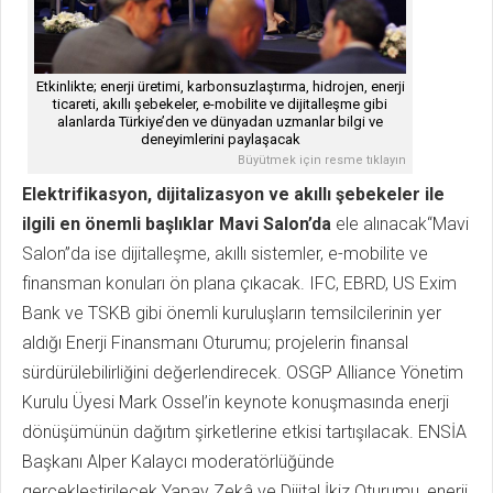
Etkinlikte; enerji üretimi, karbonsuzlaştırma, hidrojen, enerji
ticareti, akıllı şebekeler, e-mobilite ve dijitalleşme gibi
alanlarda Türkiye’den ve dünyadan uzmanlar bilgi ve
deneyimlerini paylaşacak
Büyütmek için resme tıklayın
Elektrifikasyon, dijitalizasyon ve akıllı şebekeler ile
ilgili en önemli başlıklar Mavi Salon’da
ele alınacak“Mavi
Salon”da ise dijitalleşme, akıllı sistemler, e-mobilite ve
finansman konuları ön plana çıkacak. IFC, EBRD, US Exim
Bank ve TSKB gibi önemli kuruluşların temsilcilerinin yer
aldığı Enerji Finansmanı Oturumu; projelerin finansal
sürdürülebilirliğini değerlendirecek. OSGP Alliance Yönetim
Kurulu Üyesi Mark Ossel’in keynote konuşmasında enerji
dönüşümünün dağıtım şirketlerine etkisi tartışılacak. ENSİA
Başkanı Alper Kalaycı moderatörlüğünde
gerçekleştirilecek Yapay Zekâ ve Dijital İkiz Oturumu, enerji