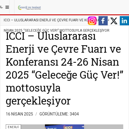
|||
ANASAYFA
ENERJI
ENERJI
ICCI – ULUSLARARASI ENERJI VE ÇEVRE FUARI VE KONFERANSI 24-26
NISAN 2025 “GELECEĞE GÜÇ VER!” MOTTOSUYLA GERÇEKLEŞIYOR
ICCI – Uluslararası
Enerji ve Çevre Fuarı ve
Konferansı 24-26 Nisan
2025 “Geleceğe Güç Ver!”
mottosuyla
gerçekleşiyor
16 NISAN 2025
GÖRÜNTÜLEME: 3404
ENERJI