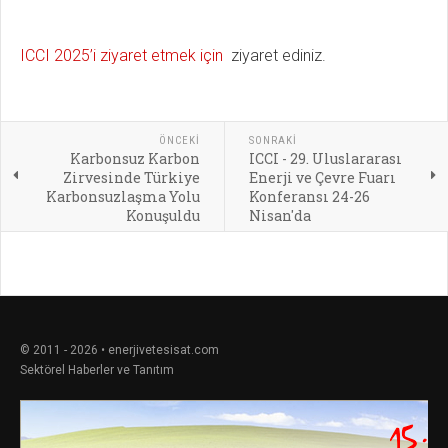
ICCI 2025’i ziyaret etmek için
ziyaret ediniz.
ÖNCEKI
SONRAKI
Karbonsuz Karbon
ICCI - 29. Uluslararası
Zirvesinde Türkiye
Enerji ve Çevre Fuarı
Karbonsuzlaşma Yolu
Konferansı 24-26
Konuşuldu
Nisan'da
© 2011 - 2026 • enerjivetesisat.com
Sektörel Haberler ve Tanıtım